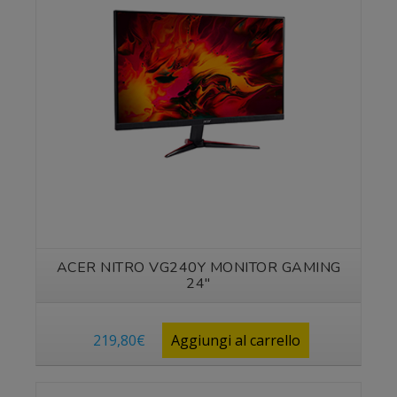
Vedi prodotto
ACER NITRO VG240Y MONITOR GAMING
24″
219,80
€
Aggiungi al carrello