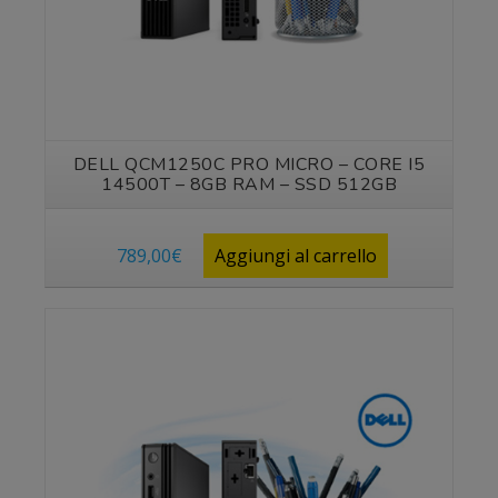
DELL QCM1250C PRO MICRO – CORE I5
14500T – 8GB RAM – SSD 512GB
789,00
€
Aggiungi al carrello
Vedi prodotto