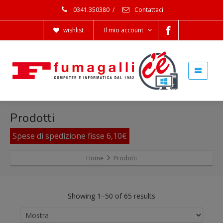
0341.350380
/
Contattaci
wishlist
Il mio account
Prodotti
Spese di spedizione fisse 6,10€
Home
Prodotti
Showing 1–50 of 65 results