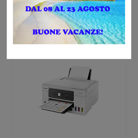
BENQ GW2490T MONITOR DESKTOP 24″
109,00
€
Aggiungi al carrello
Vedi prodotto