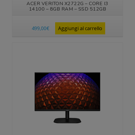
ACER VERITON X2722G – CORE I3
14100 – 8GB RAM – SSD 512GB
499,00
€
Aggiungi al carrello
Vedi prodotto