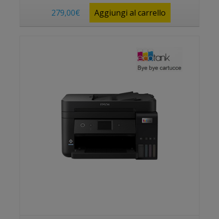
279,00
€
Aggiungi al carrello
Vedi prodotto