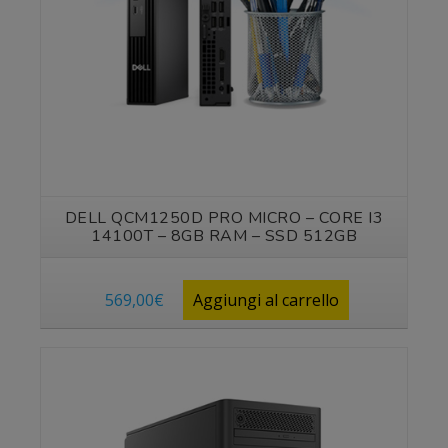
DELL QCM1250D PRO MICRO – CORE I3
14100T – 8GB RAM – SSD 512GB
569,00
€
Aggiungi al carrello
Vedi prodotto