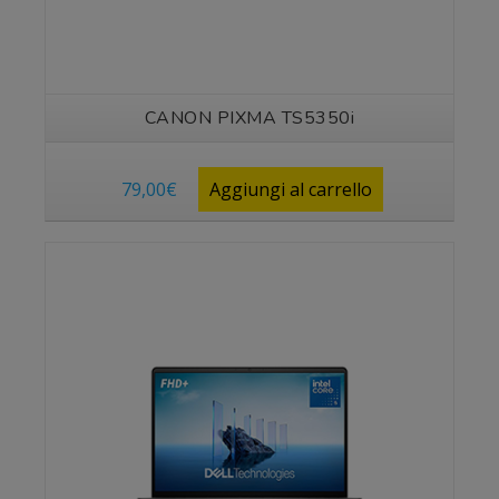
CANON PIXMA TS5350i
79,00
€
Aggiungi al carrello
Vedi prodotto