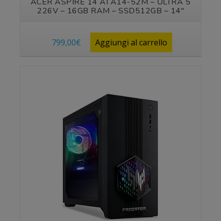
ACER ASPIRE 14 AI A14-52M – ULTRA 5
226V – 16GB RAM – SSD512GB – 14″
799,00
€
Aggiungi al carrello
Vedi prodotto