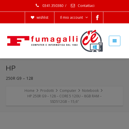
0341.350380
/
Contattaci
wishlist
Il mio account
HP
250R G9 – 128
Home
Prodotti
Computer
Notebook
HP 250R G9 – 128 – CORE 5 120U – 8GB RAM –
SSD512GB – 15,6″