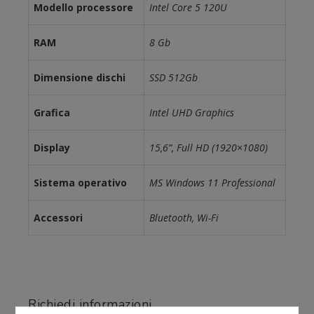
Modello processore
Intel Core 5 120U
RAM
8 Gb
Dimensione dischi
SSD 512Gb
Grafica
Intel UHD Graphics
Display
15,6”, Full HD (1920×1080)
Sistema operativo
MS Windows 11 Professional
Accessori
Bluetooth, Wi-Fi
Richiedi informazioni