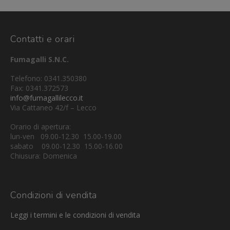
Contatti e orari
Fumagalli S.N.C.
Telefono: 0341.350380
Fax: 0341.372573
info@fumagallilecco.it
Via Cattaneo 42/f – Lecco
Orario di apertura:
lun-ven 09.00-12.30 15.00-19.00
sabato 09.00-12.30 15.00-16.00
Chiusura: Domenica
Condizioni di vendita
Leggi i termini e le condizioni di vendita