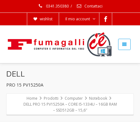
0341.350380
/
Contattaci
wishlist
Il mio account
DELL
PRO 15 PV15250A
Home
Prodotti
Computer
Notebook
DELL PRO 15 PV15250A – CORE I5-1334U – 16GB RAM
– SSD512GB – 15,6″