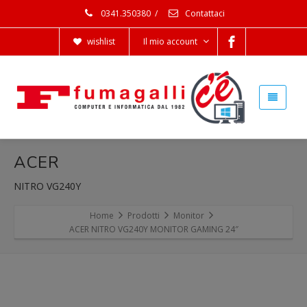
0341.350380
/
Contattaci
wishlist
Il mio account
ACER
NITRO VG240Y
Home
Prodotti
Monitor
ACER NITRO VG240Y MONITOR GAMING 24″