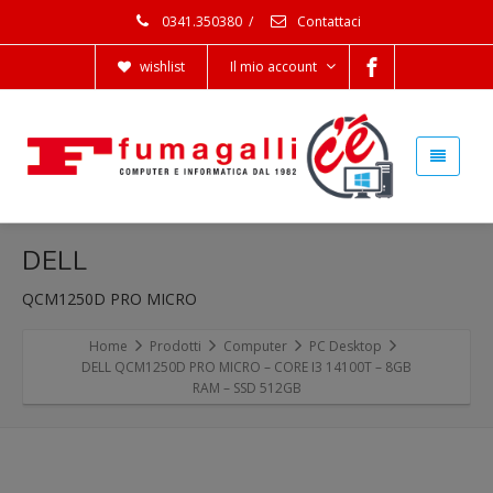
0341.350380
/
Contattaci
wishlist
Il mio account
DELL
QCM1250D PRO MICRO
Home
Prodotti
Computer
PC Desktop
DELL QCM1250D PRO MICRO – CORE I3 14100T – 8GB
RAM – SSD 512GB