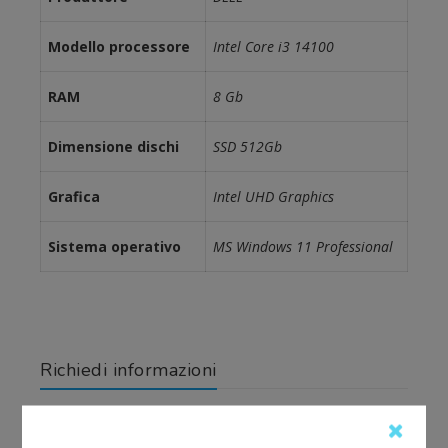
Modello processore
Intel Core i3 14100
RAM
8 Gb
Dimensione dischi
SSD 512Gb
Grafica
Intel UHD Graphics
Sistema operativo
MS Windows 11 Professional
Richiedi informazioni