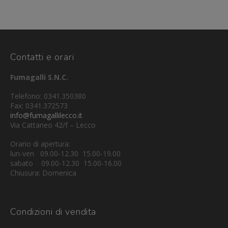
Contatti e orari
Fumagalli S.N.C.
Telefono: 0341.350380
Fax: 0341.372573
info@fumagallilecco.it
Via Cattaneo 42/f – Lecco
Orario di apertura:
lun-ven 09.00-12.30 15.00-19.00
sabato 09.00-12.30 15.00-16.00
Chiusura: Domenica
Condizioni di vendita