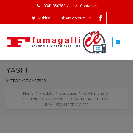
0341.350380
/
Contattaci
wishlist
Il mio account
YASHI
VICTORY27 AY27805
Home
Prodotti
Computer
PC All-in-one
YASHI VICTORY27 AY27805 – CORE I5 13420H – 16GB
RAM – SSD 512GB AIO 27″