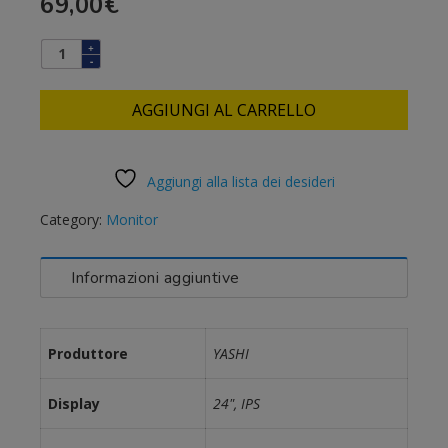
69,00
€
AGGIUNGI AL CARRELLO
Aggiungi alla lista dei desideri
Category:
Monitor
Informazioni aggiuntive
Produttore
YASHI
Display
24", IPS