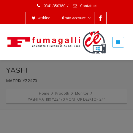
0341.350380
/
Contattaci
wishlist
Il mio account
YASHI
MATRIX YZ2470
Home
Prodotti
Monitor
YASHI MATRIX YZ2470 MONITOR DESKTOP 24″