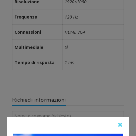
Risoluzione
1920×1080
Frequenza
120 Hz
Connessioni
HDMI, VGA
Multimediale
Sì
Tempo di risposta
1 ms
Richiedi informazioni