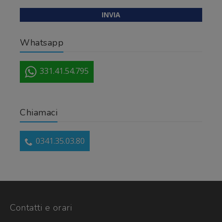
Whatsapp
331.41.54.795
Chiamaci
0341.35.03.80
Contatti e orari