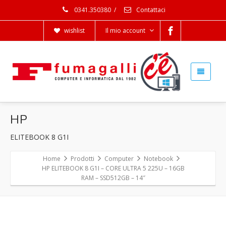
0341.350380
/
Contattaci
wishlist
Il mio account
HP
ELITEBOOK 8 G1I
Home
Prodotti
Computer
Notebook
HP ELITEBOOK 8 G1I – CORE ULTRA 5 225U – 16GB
RAM – SSD512GB – 14″