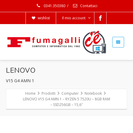
0341.350380
/
Contattaci
wishlist
Il mio account
LENOVO
V15 G4 AMN 1
Home
Prodotti
Computer
Notebook
LENOVO V15 G4 AMN 1 – RYZEN 5 7520U – 8GB RAM
– SSD256GB – 15,6″