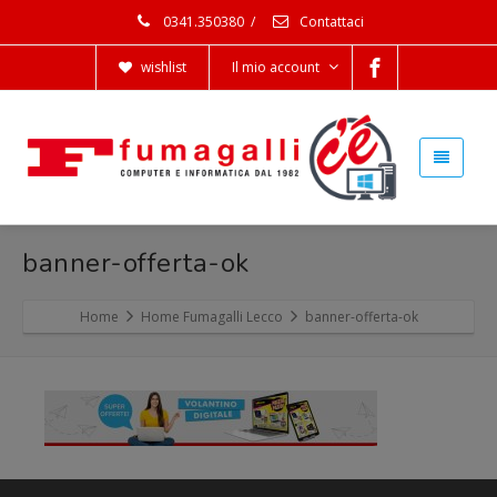
0341.350380
/
Contattaci
wishlist
Il mio account
banner-offerta-ok
Home
Home Fumagalli Lecco
banner-offerta-ok