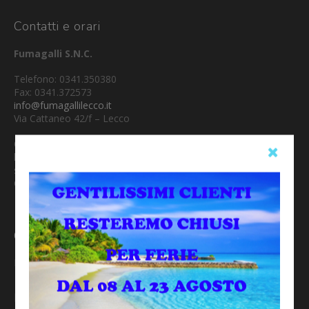
Contatti e orari
Fumagalli S.N.C.
Telefono: 0341.350380
Fax: 0341.372573
info@fumagallilecco.it
Via Cattaneo 42/f – Lecco
Orario di apertura:
lun-ven 09.00-12.30 15.00-19.00
sabato 09.00-12.30 15.00-16.00
Chiusura: Domenica
Condizioni di vendita
Leggi i termini e le condizioni di vendita
Dove siamo